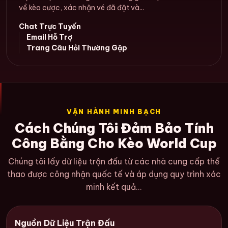
về kèo cược, xác nhận vé đã đặt và...
Chat Trực Tuyến
Email Hỗ Trợ
Trang Câu Hỏi Thường Gặp
VẬN HÀNH MINH BẠCH
Cách Chúng Tôi Đảm Bảo Tính
Công Bằng Cho Kèo World Cup
Chúng tôi lấy dữ liệu trận đấu từ các nhà cung cấp thể
thao được công nhận quốc tế và áp dụng quy trình xác
minh kết quả...
Nguồn Dữ Liệu Trận Đấu