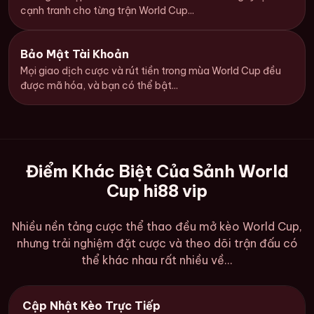
cạnh tranh cho từng trận World Cup...
Bảo Mật Tài Khoản
Mọi giao dịch cược và rút tiền trong mùa World Cup đều
được mã hóa, và bạn có thể bật...
Điểm Khác Biệt Của Sảnh World
Cup hi88 vip
Nhiều nền tảng cược thể thao đều mở kèo World Cup,
nhưng trải nghiệm đặt cược và theo dõi trận đấu có
thể khác nhau rất nhiều về...
Cập Nhật Kèo Trực Tiếp