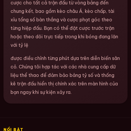
cược cho tất cả trận đấu từ vòng bảng đến
chung kết, bao gồm kèo châu Á, kèo chấp, tài
xỉu tổng số bàn thắng và cược phạt góc theo
từng hiệp đấu. Bạn có thể đặt cược trước trận
hoặc theo dõi trực tiếp trong khi bóng đang lăn
với tỷ lệ
được điều chỉnh từng phút dựa trên diễn biến sân
cỏ. Chúng tôi hợp tác với các nhà cung cấp dữ
liệu thể thao để đảm bảo bảng tỷ số và thống
kê trận đấu hiển thị chính xác trên màn hình của
bạn ngay khi sự kiện xảy ra.
NỔI BẬT