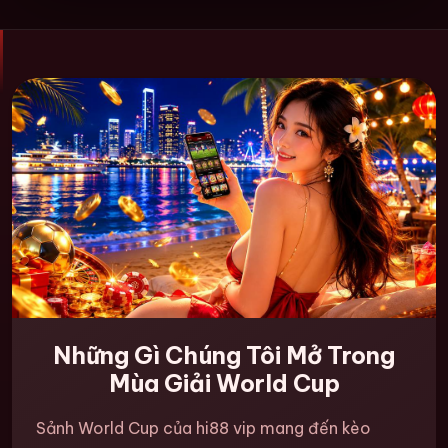
Những Gì Chúng Tôi Mở Trong
Mùa Giải World Cup
Sảnh World Cup của hi88 vip mang đến kèo